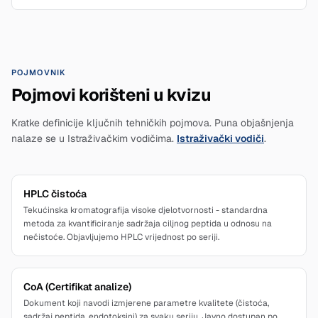
POJMOVNIK
Pojmovi korišteni u kvizu
Kratke definicije ključnih tehničkih pojmova. Puna objašnjenja
nalaze se u Istraživačkim vodičima.
Istraživački vodiči
.
HPLC čistoća
Tekućinska kromatografija visoke djelotvornosti - standardna
metoda za kvantificiranje sadržaja ciljnog peptida u odnosu na
nečistoće. Objavljujemo HPLC vrijednost po seriji.
CoA (Certifikat analize)
Dokument koji navodi izmjerene parametre kvalitete (čistoća,
sadržaj peptida, endotoksini) za svaku seriju. Javno dostupan po