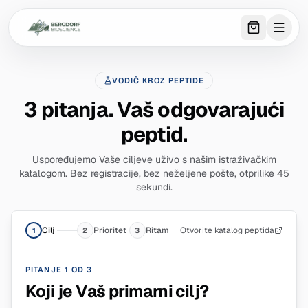
0
item
s
in 
VODIČ KROZ PEPTIDE
3 pitanja. Vaš odgovarajući
peptid.
Uspoređujemo Vaše ciljeve uživo s našim istraživačkim
katalogom. Bez registracije, bez neželjene pošte, otprilike 45
sekundi.
Cilj
Prioritet
Ritam
Otvorite katalog peptida
1
2
3
PITANJE 1 OD 3
Koji je Vaš primarni cilj?