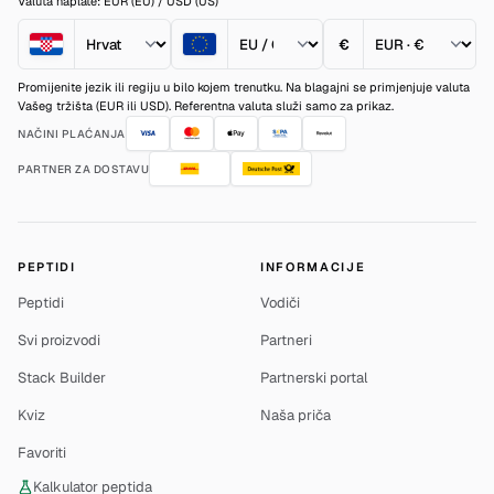
Valuta naplate: EUR (EU) / USD (US)
€
Promijenite jezik ili regiju u bilo kojem trenutku. Na blagajni se primjenjuje valuta
Vašeg tržišta (EUR ili USD). Referentna valuta služi samo za prikaz.
NAČINI PLAĆANJA
PARTNER ZA DOSTAVU
PEPTIDI
INFORMACIJE
Peptidi
Vodiči
Svi proizvodi
Partneri
Stack Builder
Partnerski portal
Kviz
Naša priča
Favoriti
Kalkulator peptida