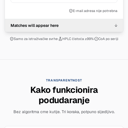
E-mail adresa nije potrebna
Matches will appear here
↓
Samo za istraživačke svrhe
·
HPLC čistoća ≥99%
·
CoA po seriji
TRANSPARENTNOST
Kako funkcionira
podudaranje
Bez algoritma crne kutije. Tri koraka, potpuno sljedljivo.