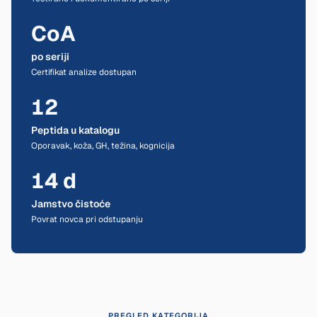
CoA
po seriji
Certifikat analize dostupan
12
Peptida u katalogu
Oporavak, koža, GH, težina, kognicija
14 d
Jamstvo čistoće
Povrat novca pri odstupanju
PREGLED KATEGORIJA