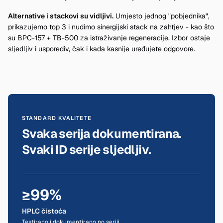
Alternative i stackovi su vidljivi.
Umjesto jednog "pobjednika",
prikazujemo top 3 i nudimo sinergijski stack na zahtjev - kao što
su BPC-157 + TB-500 za istraživanje regeneracije. Izbor ostaje
sljedljiv i usporediv, čak i kada kasnije uređujete odgovore.
STANDARD KVALITETE
Svaka serija dokumentirana.
Svaki ID serije sljedljiv.
≥99%
HPLC čistoća
Testirano i dokumentirano po seriji