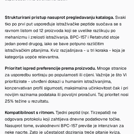
Strukturirani pristup nasuprot pregledavanju kataloga.
Svaki
tko po prvi put uspoređuje istraživačke peptide suočava se s
ravnom listom od 12 proizvoda koji se uvelike razlikuju po
mehanizmu i zrelosti istraživanja. BPC-157 i Retatrutid stoje
jedan pored drugog, iako se bave potpuno različitim
istraživačkim pitanjima. Kviz razjašnjava - u tri koraka - koja je
kategorija uopće relevantna.
Prioritet ispred preferencije prema proizvodu.
Mnoge stranice
za usporedbu sortiraju po popularnosti ili cijeni. Važnije je što Vi
prioritizirate - utvrđeni dokazi u humanim istraživanjima,
konzervativan profil sigurnosti, maksimalna učinkovitost čak i pri
novijim razinama podataka ili povoljni proračuni. Taj prioritet nosi
25% težine u rezultatu.
Kompatibilnost s ritmom.
Tjedni peptid (npr. Tirzepatid) ne
odgovara protokolu koji zahtijeva dnevne podatkovne točke.
Nasuprot tome, svakodnevni BPC-157 previše je intenzivan za
neke nacrte. Zato je učestalost doziranja treće pitanje kviza.