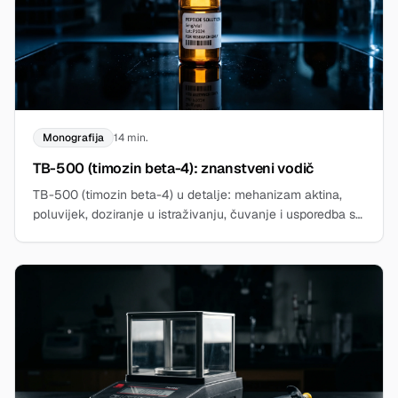
Monografija
14 min.
TB-500 (timozin beta-4): znanstveni vodič
TB-500 (timozin beta-4) u detalje: mehanizam aktina,
poluvijek, doziranje u istraživanju, čuvanje i usporedba s
BPC-157. Otkrijte za istraživačke svrhe.