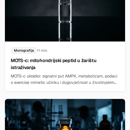
Monografija
11 min.
MOTS-c: mitohondrijski peptid u žarištu
istraživanja
MOTS-c ukratko: signalni put AMPK, metabolizam, podaci
o exercise mimetic učinku i dugovječnost u životinjskim
modelima. Saznajte više utemeljeno.