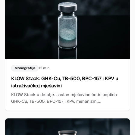
Monografija
13 min.
KLOW Stack: GHK-Cu, TB-500, BPC-157 i KPV u
istraživačkoj mješavini
KLOW Stack u detalje: sastav mješavine četiri peptida
GHK-Cu, TB-500, BPC-157 i KPV, mehanizmi,
rekonstitucija, skladištenje i istraživački podaci.