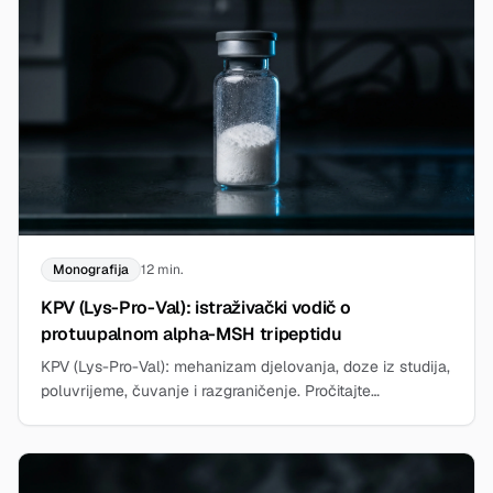
Monografija
12 min.
KPV (Lys-Pro-Val): istraživački vodič o
protuupalnom alpha-MSH tripeptidu
KPV (Lys-Pro-Val): mehanizam djelovanja, doze iz studija,
poluvrijeme, čuvanje i razgraničenje. Pročitajte
istraživački vodič redakcije Bergdorf.