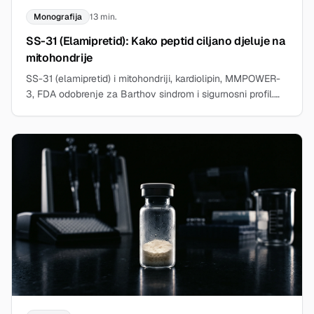
Monografija
13 min.
SS-31 (Elamipretid): Kako peptid ciljano djeluje na
mitohondrije
SS-31 (elamipretid) i mitohondriji, kardiolipin, MMPOWER-
3, FDA odobrenje za Barthov sindrom i sigurnosni profil.
Znanstveni pregled bez preporuka za primjenu.