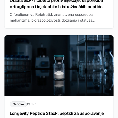
Oralna GLP-1 tableta protiv injekcije: usporedba
orforglipona i injektabilnih istraživačkih peptida
Orforglipron vs Retatrutid: znanstvena usporedba
mehanizma, bioraspoloživosti, doziranja i statusa
odobrenja oralnih i injektabilnih GLP-1 istraživačkih tvari.
Osnove
13 min.
Longevity Peptide Stack: peptidi za usporavanje