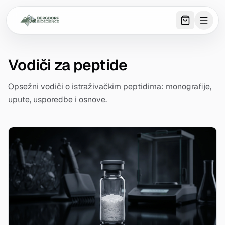
0
item
s
in 
Vodiči za peptide
Opsežni vodiči o istraživačkim peptidima: monografije,
upute, usporedbe i osnove.