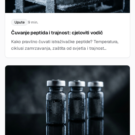
Upute
9 min.
Čuvanje peptida i trajnost: cjeloviti vodič
Kako pravilno čuvati istraživačke peptide? Temperatura,
ciklusi zamrzavanja, zaštita od svjetla i trajnost
liofiliziranih peptida u vodiču.