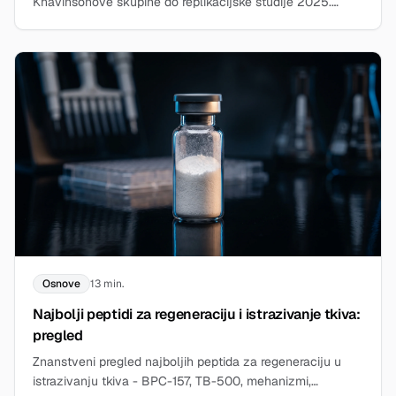
Khavinsonove skupine do replikacijske studije 2025.
Kriticki pregled predkliniockih podataka.
Osnove
13 min.
Najbolji peptidi za regeneraciju i istrazivanje tkiva:
pregled
Znanstveni pregled najboljih peptida za regeneraciju u
istrazivanju tkiva - BPC-157, TB-500, mehanizmi,