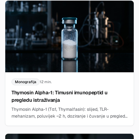
Monografija
12 min.
Thymosin Alpha-1: Timusni imunopeptid u
pregledu istraživanja
Thymosin Alpha-1 (Tα1, Thymalfasin): slijed, TLR-
mehanizam, poluvijek ~2 h, doziranje i čuvanje u pregledu
istraživanja. Izračunaj u peptidnom kalkulatoru.