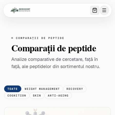
0
item
s
in 
⌘
COMPARAȚII DE PEPTIDE
Comparații de peptide
Analize comparative de cercetare, față în
față, ale peptidelor din sortimentul nostru.
TOATE
WEIGHT MANAGEMENT
RECOVERY
COGNITION
SKIN
ANTI-AGING