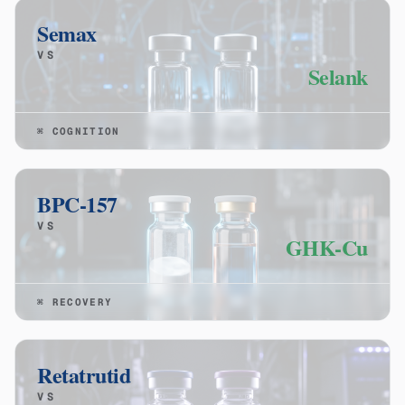
Semax
VS
Selank
⌘
COGNITION
BPC-157
VS
GHK-Cu
⌘
RECOVERY
Retatrutid
VS