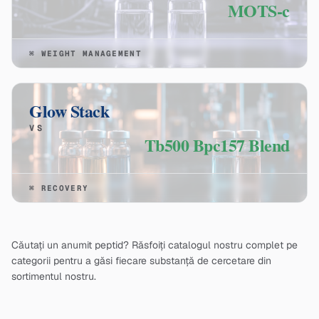
MOTS-c
⌘
WEIGHT MANAGEMENT
Glow Stack
VS
Tb500 Bpc157 Blend
⌘
RECOVERY
Căutați un anumit peptid? Răsfoiți catalogul nostru complet pe
categorii pentru a găsi fiecare substanță de cercetare din
sortimentul nostru.