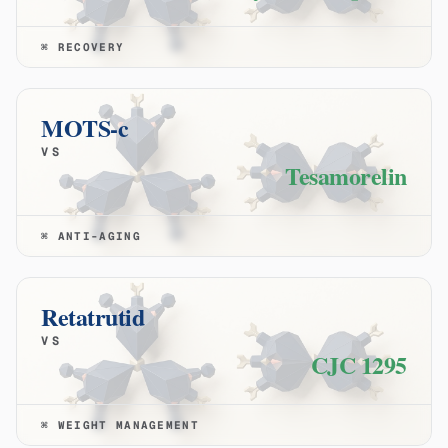
⌘
RECOVERY
MOTS-c
VS
Tesamorelin
⌘
ANTI-AGING
Retatrutid
VS
CJC 1295
⌘
WEIGHT MANAGEMENT