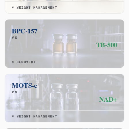
⌘
WEIGHT MANAGEMENT
BPC-157
VS
TB-500
⌘
RECOVERY
MOTS-c
VS
NAD+
⌘
WEIGHT MANAGEMENT