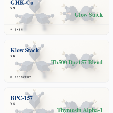
GHK-Cu
VS
Glow Stack
⌘
SKIN
Klow Stack
VS
Tb500 Bpc157 Blend
⌘
RECOVERY
BPC-157
VS
Thymosin Alpha-1