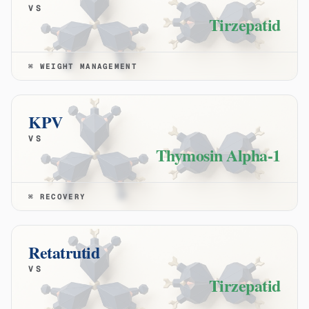
VS
Tirzepatid
⌘
WEIGHT MANAGEMENT
KPV
VS
Thymosin Alpha-1
⌘
RECOVERY
Retatrutid
VS
Tirzepatid