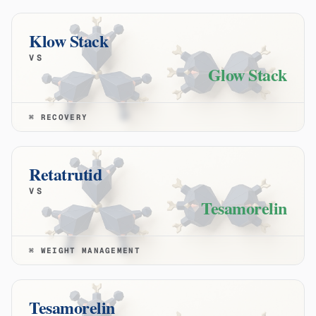
Klow Stack
VS
Glow Stack
⌘
RECOVERY
Retatrutid
VS
Tesamorelin
⌘
WEIGHT MANAGEMENT
Tesamorelin