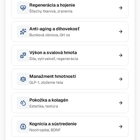
Regenerácia a hojenie
Šľachy, tkanivá, zranenia
Anti-aging a dlhovekosť
Bunková obnova, GH os
Výkon a svalová hmota
Sila, vytrvalosť, regenerácia
Manažment hmotnosti
GLP-1, zloženie tela
Pokožka a kolagén
Estetika, textúra
Kognícia a sústredenie
Nootropiká, BDNF