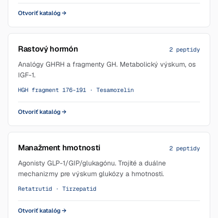
Otvoriť katalóg
→
Rastový hormón
2 peptidy
Analógy GHRH a fragmenty GH. Metabolický výskum, os
IGF-1.
HGH fragment 176-191 · Tesamorelin
Otvoriť katalóg
→
Manažment hmotnosti
2 peptidy
Agonisty GLP-1/GIP/glukagónu. Trojité a duálne
mechanizmy pre výskum glukózy a hmotnosti.
Retatrutid · Tirzepatid
Otvoriť katalóg
→