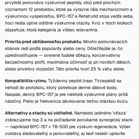
prvýkrát porovnáva výskumné peptidy, stojí pred plochým
zoznamom 12 produktov, ktoré sa výrazne líšia mechanizmom a
výskumnou vyspelosťou. BPC-157 a Retatrutid stoja vedľa seba,
hoci riešia úplne odlišné výskumné otázky. Kvíz v troch krokoch
objasňuje, ktorá kategória je vôbec relevantná.
Priorita pred obľúbenosťou produktu.
Mnoho porovnávacích
stránok radí podľa popularity alebo ceny. Dôležitejšie je, čo
uprednostňujete — overené ľudské dôkazy, konzervatívny
bezpečnostný profil, maximálna účinnosť aj pri novších dátach,
alebo prívetivý rozpočet. Táto priorita tvorí 25 % váhy skóre.
Kompatibilita rytmu.
Týždenný peptid (napr. Tirzepatid) sa
nehodí do protokolu, ktorý potrebuje denné dátové body.
Naopak, denný BPC-157 je pre niektoré výskumné plány príliš
náročný. Preto je frekvencia dávkovania treťou otázkou kvízu.
Alternatívy a stacky sú viditeľné.
Namiesto jediného 'víťaza'
zobrazujeme top 3 a na požiadanie ponúkame synergický stack
— napríklad BPC-157 + TB-500 pre výskum regenerácie. Výber
zostáva sledovateľný a porovnateľný, aj keď neskôr upravíte