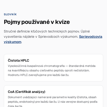
SLOVNÍK
Pojmy používané v kvíze
Stručné definície kľúčových technických pojmov. Úplné
vysvetlenia nájdete v Sprievodcoch výskumom.
Sprievodcovia
výskumom
.
Čistota HPLC
Vysokoúčinná kvapalinová chromatografia — štandardná metóda
na kvantifikáciu obsahu cieľového peptidu oproti nečistotám.
Hodnotu HPLC zverejňujeme pre každú šaržu.
CoA (Certifikát analýzy)
Dokument uvádzajúci namerané parametre kvality (čistota, obsah
peptidu, endotoxíny) pre každú šaržu. U nás verejne dostupný podľa
čísla šarže.