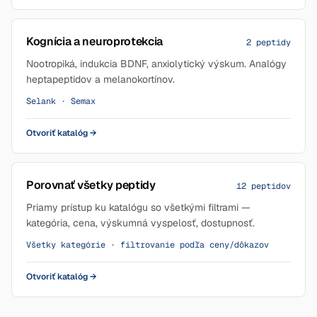
Kognícia a neuroprotekcia
2 peptidy
Nootropiká, indukcia BDNF, anxiolytický výskum. Analógy
heptapeptidov a melanokortínov.
Selank · Semax
Otvoriť katalóg
→
Porovnať všetky peptidy
12 peptidov
Priamy prístup ku katalógu so všetkými filtrami —
kategória, cena, výskumná vyspelosť, dostupnosť.
Všetky kategórie · filtrovanie podľa ceny/dôkazov
Otvoriť katalóg
→