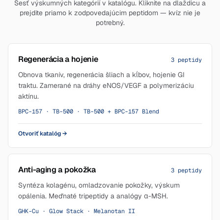
Šesť výskumných kategórií v katalógu. Kliknite na dlaždicu a
prejdite priamo k zodpovedajúcim peptidom — kvíz nie je
potrebný.
Regenerácia a hojenie
3 peptidy
Obnova tkanív, regenerácia šliach a kĺbov, hojenie GI
traktu. Zamerané na dráhy eNOS/VEGF a polymerizáciu
aktínu.
BPC-157 · TB-500 · TB-500 + BPC-157 Blend
Otvoriť katalóg
→
Anti-aging a pokožka
3 peptidy
Syntéza kolagénu, omladzovanie pokožky, výskum
opálenia. Meďnaté tripeptidy a analógy α-MSH.
GHK-Cu · Glow Stack · Melanotan II