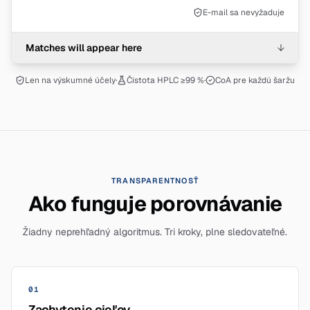
E-mail sa nevyžaduje
Matches will appear here
↓
Len na výskumné účely
·
Čistota HPLC ≥99 %
·
CoA pre každú šaržu
TRANSPARENTNOSŤ
Ako funguje porovnávanie
Žiadny neprehľadný algoritmus. Tri kroky, plne sledovateľné.
01
Zachytenie cieľov