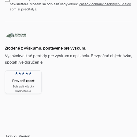
newslettera. Môžem sa odhlásiť kedykoľvek.
Zásady ochrany osobných údajov
som si prečítal/a.
Zrodené z výskumu, postavené pre výskum.
Vysokokvalitné peptidy pre výskum a aplikáciu. Bezpečná objednávka,
spoľahlivé doručenie.
★★★★★
ProvenExpert
Zobraziť všetky
hodnotenia
Jazyk
·
Región