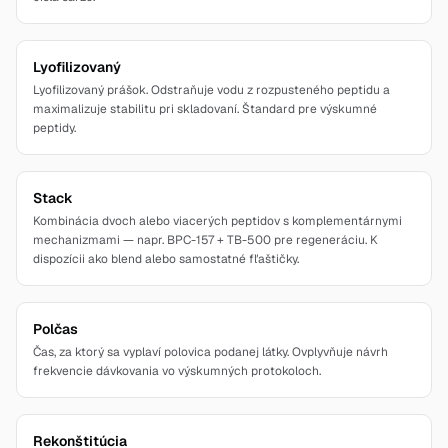
Lyofilizovaný
Lyofilizovaný prášok. Odstraňuje vodu z rozpusteného peptidu a
maximalizuje stabilitu pri skladovaní. Štandard pre výskumné
peptidy.
Stack
Kombinácia dvoch alebo viacerých peptidov s komplementárnymi
mechanizmami — napr. BPC-157 + TB-500 pre regeneráciu. K
dispozícii ako blend alebo samostatné fľaštičky.
Polčas
Čas, za ktorý sa vyplaví polovica podanej látky. Ovplyvňuje návrh
frekvencie dávkovania vo výskumných protokoloch.
Rekonštitúcia