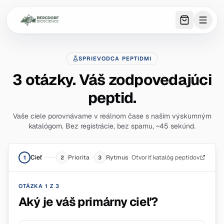
0
item
s
in 
SPRIEVODCA PEPTIDMI
3 otázky. Váš zodpovedajúci
peptid.
Vaše ciele porovnávame v reálnom čase s naším výskumným
katalógom. Bez registrácie, bez spamu, ~45 sekúnd.
Cieľ
Priorita
Rytmus
Otvoriť katalóg peptidov
1
2
3
OTÁZKA 1 Z 3
Aký je váš primárny cieľ?