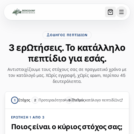
0
item
s
in 
ΟΔΗΓΌΣ ΠΕΠΤΙΔΊΩΝ
3 ερωτήσεις. Το κατάλληλο
πεπτίδιο για εσάς.
Αντιστοιχίζουμε τους στόχους σας σε πραγματικό χρόνο με
τον κατάλογό μας. Χωρίς εγγραφή, χωρίς spam, περίπου 45
δευτερόλεπτα.
Στόχος
Προτεραιότητα
Ανοίξτε τον κατάλογο πεπτιδίων
Ρυθμός
1
2
3
ΕΡΏΤΗΣΗ 1 ΑΠΌ 3
Ποιος είναι ο κύριος στόχος σας;