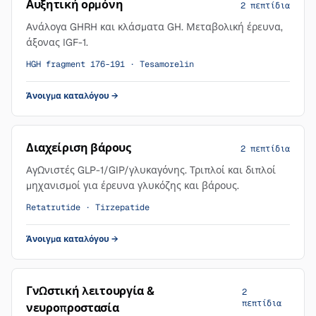
Αυξητική ορμόνη
2 πεπτίδια
Ανάλογα GHRH και κλάσματα GH. Μεταβολική έρευνα,
άξονας IGF-1.
HGH fragment 176-191 · Tesamorelin
Άνοιγμα καταλόγου
→
Διαχείριση βάρους
2 πεπτίδια
Αγωνιστές GLP-1/GIP/γλυκαγόνης. Τριπλοί και διπλοί
μηχανισμοί για έρευνα γλυκόζης και βάρους.
Retatrutide · Tirzepatide
Άνοιγμα καταλόγου
→
Γνωστική λειτουργία &
2
πεπτίδια
νευροπροστασία