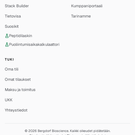
Stack Builder
Kumppaniportaali
Tietovisa
Tarinamme
Suosikit
Peptidilaskin
Puoliintumisaikakalkulaattori
TUKI
Oma tili
Omat tilaukset
Maksu ja toimitus
UKK
Yhteystiedot
© 2026 Bergdorf Bioscience. Kaikki oikeudet pidätetään.