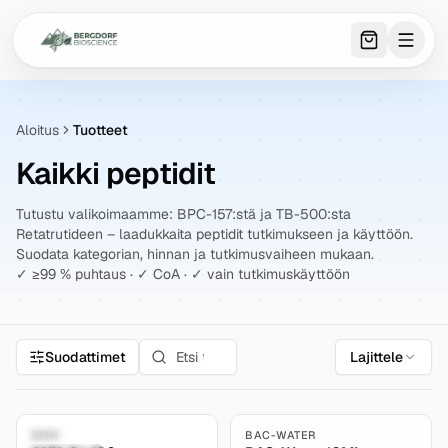
0
item
s
in 
Aloitus
Tuotteet
Kaikki peptidit
Tutustu valikoimaamme: BPC-157:stä ja TB-500:sta
Retatrutideen – laadukkaita peptidit tutkimukseen ja käyttöön.
Suodata kategorian, hinnan ja tutkimusvaiheen mukaan.
✓ ≥99 % puhtaus · ✓ CoA · ✓ vain tutkimuskäyttöön
Suodattimet
Lajittele
5.0
Research Only
SKIN
BAC-WATER