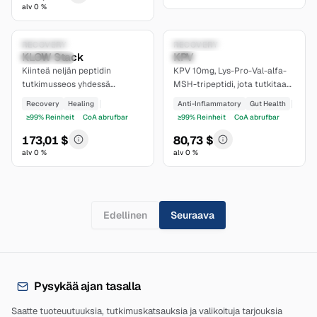
alv 0 %
7.4
6.8
Research Only
RECOVERY
Research Only
RECOVERY
KLOW Stack
KPV
established
moderate
Kiinteä neljän peptidin
KPV 10mg, Lys-Pro-Val-alfa-
tutkimusseos yhdessä
MSH-tripeptidi, jota tutkitaan
kylmäkuivatussa
PepT1-välitteisen NF-kB-
Recovery
Healing
Anti-Inflammatory
Gut Health
injektiopullossa: GHK-Cu
säätelyn yhteydessä,
≥99% Reinheit
CoA abrufbar
≥99% Reinheit
CoA abrufbar
25mg + TB-500 10mg + BPC-
toimitetaan lyofilisoituna >=99
157 10mg + KPV 10mg per
% puhtaudella;
173,01 $
80,73 $
pullo (55 mg yhteensä). KLOW
analyysitodistus on saatavilla
alv 0 %
alv 0 %
on GLOW lisättynä tulehdusta
verkkosivustollamme.
hillitsevällä tripeptidillä KPV.
Vain tutkimuskäyttöön.
Edellinen
Seuraava
Pysykää ajan tasalla
Saatte tuoteuutuuksia, tutkimuskatsauksia ja valikoituja tarjouksia