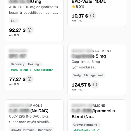
AHK-Cu 100 mg
BAC-Water 10ML
limited
5.0
(
1
)
AHK-Cu 100 mg on lyofilisoitu
kuparitripeptiditutkimusmateriaali
10,37 $
hallittuihin hiustuppien ex vivo
Skin
alv 0 %
-malleihin ja ihon papillisolujen
in vitro -tutkimuksiin.
92,27 $
alv 0 %
7.8
5.0
Research Only
RECOVERY
Research Only
WEIGHT MANAGEMENT
BPC-157
Cagrilintide 5 mg
established
extensive
Cagrilintide 5 mg
Recovery
Healing
lyofilisoidussa
≥99% Reinheit
CoA abrufbar
tutkimuspullossa sekä
Weight Management
lähteisiin perustuva tausta
77,27 $
pitkävaikutteisen
124,57 $
alv 0 %
amyliinianalogin
alv 0 %
6.5
6.7
suunnittelusta,
reseptorifarmakologiasta ja
Compoundable
GROWTH HORMONE
Research Only
GROWTH HORMONE
tutkimuskohtaisesta
CJC-1295 (No DAC)
CJC-1295/Ipamorelin
moderate
moderate
farmakokinetiikasta.
Blend (No
CJC-1295 (No DAC), joka
tunnetaan myös nimellä
DAC/5mg/5mg)
Growth Hormone
Modified GRF (1-29), on
Growth Hormone
Recovery
≥99% Purity (HPLC)