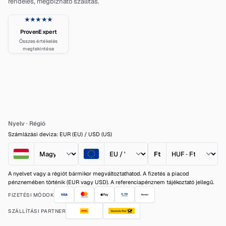
rendelés, megbízható szállítás.
★★★★★
ProvenExpert
Összes értékelés
megtekintése
Nyelv
·
Régió
Számlázási deviza: EUR (EU) / USD (US)
Ft
A nyelvet vagy a régiót bármikor megváltoztathatod. A fizetés a piacod
pénznemében történik (EUR vagy USD). A referenciapénznem tájékoztató jellegű.
FIZETÉSI MÓDOK
SZÁLLÍTÁSI PARTNER