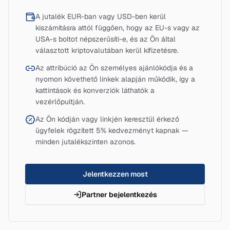
A jutalék EUR-ban vagy USD-ben kerül
kiszámításra attól függően, hogy az EU-s vagy az
USA-s boltot népszerűsíti-e, és az Ön által
választott kriptovalutában kerül kifizetésre.
Az attribúció az Ön személyes ajánlókódja és a
nyomon követhető linkek alapján működik, így a
kattintások és konverziók láthatók a
vezérlőpultján.
Az Ön kódján vagy linkjén keresztül érkező
ügyfelek rögzített 5% kedvezményt kapnak —
minden jutalékszinten azonos.
Jelentkezzen most
Partner bejelentkezés