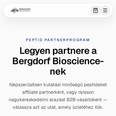
0
item
s
in 
PEPTID PARTNERPROGRAM
Legyen partnere a
Bergdorf Bioscience-
nek
Népszerűsítsen kutatási minőségű peptideket
affiliate partnerként, vagy nyisson
nagykereskedelmi árazást B2B vásárlóként —
válassza azt az utat, amely üzletéhez illik.