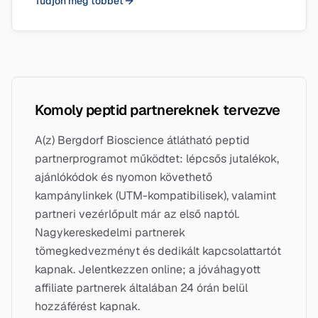
Tudjon meg többet
Komoly peptid partnereknek tervezve
A(z) Bergdorf Bioscience átlátható peptid
partnerprogramot működtet: lépcsős jutalékok,
ajánlókódok és nyomon követhető
kampánylinkek (UTM-kompatibilisek), valamint
partneri vezérlőpult már az első naptól.
Nagykereskedelmi partnerek
tömegkedvezményt és dedikált kapcsolattartót
kapnak. Jelentkezzen online; a jóváhagyott
affiliate partnerek általában 24 órán belül
hozzáférést kapnak.