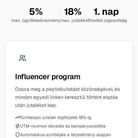
5%
18%
1. nap
max. ügyfélkedvezmény
max. jutalék
kifizetési jogosultság
Influencer program
Ossza meg a peptidkutatást közönségével, és
minden egyedi linken keresztül történt eladás
után jutalékot kap.
Szintalapú jutalék legfeljebb 18%-ig
UTM-nyomon követés és kampányanalitika
Automatikus szintlépés a teljesítmény alapján