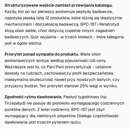
Strukturyzowane wejście zamiast przewijania katalogu.
Każdy, kto po raz pierwszy porównuje peptydy badawcze,
napotyka płaską listę 12 produktów, które różnią się drastycznie
mechanizmem i dojrzałością badawczą. BPC-157 i Retatrutyd
stoją obok siebie, choć dotyczą zupełnie innych zagadnień
badawczych. Quiz wyjaśnia - w trzech krokach - która kategoria
jest w ogóle istotna.
Priorytet ponad sympatie do produktu.
Wiele stron
porównawczych sortuje według popularności lub ceny.
Ważniejsze jest to, co Pan/Pani priorytetyzuje - ustalone
dowody na ludziach, zachowawczy profil bezpieczeństwa,
maksymalna skuteczność nawet przy nowszych danych, czy
przyjazny budżet. Ten priorytet stanowi 25% wagi w wyniku.
Zgodność rytmu dawkowania.
Peptyd tygodniowy (np.
Tirzepatyd) nie pasuje do protokołu wymagającego codziennych
punktów danych. Z kolei codzienny BPC-157 jest zbyt
wymagający dla niektórych projektów. Dlatego częstotliwość
dawkowania jest trzecim pytaniem quizu.