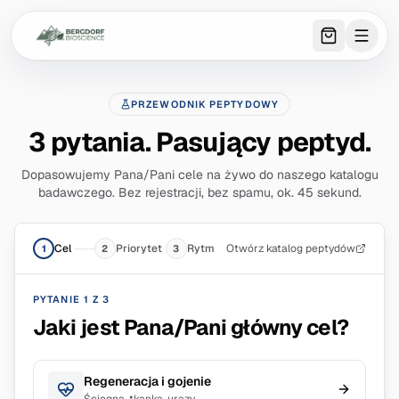
0
item
s
in 
PRZEWODNIK PEPTYDOWY
3 pytania. Pasujący peptyd.
Dopasowujemy Pana/Pani cele na żywo do naszego katalogu
badawczego. Bez rejestracji, bez spamu, ok. 45 sekund.
Cel
Priorytet
Rytm
Otwórz katalog peptydów
1
2
3
PYTANIE 1 Z 3
Jaki jest Pana/Pani główny cel?
Regeneracja i gojenie