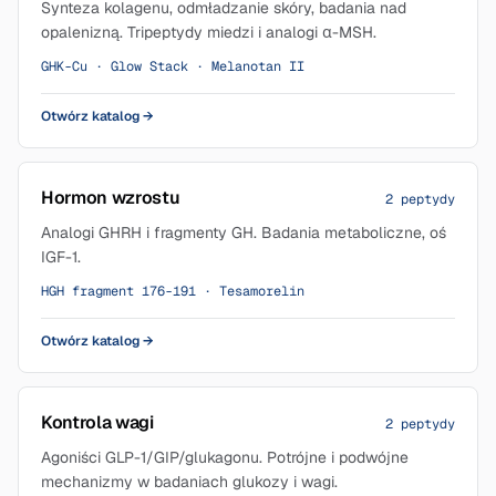
Synteza kolagenu, odmładzanie skóry, badania nad
opalenizną. Tripeptydy miedzi i analogi α-MSH.
GHK-Cu · Glow Stack · Melanotan II
Otwórz katalog
→
Hormon wzrostu
2 peptydy
Analogi GHRH i fragmenty GH. Badania metaboliczne, oś
IGF-1.
HGH fragment 176-191 · Tesamorelin
Otwórz katalog
→
Kontrola wagi
2 peptydy
Agoniści GLP-1/GIP/glukagonu. Potrójne i podwójne
mechanizmy w badaniach glukozy i wagi.