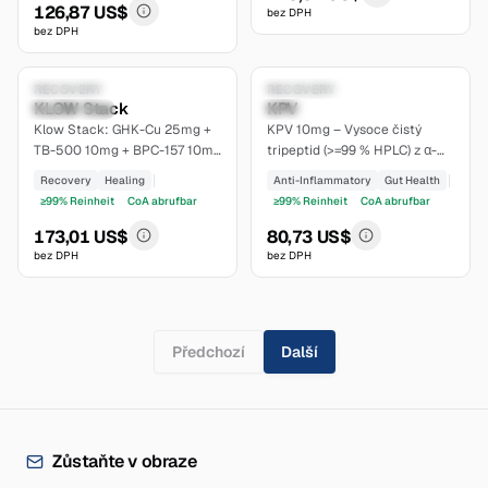
126,87 US$
bez DPH
bez DPH
7.4
6.8
Research Only
RECOVERY
Research Only
RECOVERY
KLOW Stack
KPV
established
moderate
Klow Stack: GHK-Cu 25mg +
KPV 10mg – Vysoce čistý
TB-500 10mg + BPC-157 10mg
tripeptid (>=99 % HPLC) z α-
+ KPV 10mg. Čtyři synergické
MSH. Protizánětlivý,
Recovery
Healing
Anti-Inflammatory
Gut Health
peptidy, lyofilizované, čistota
lyofilizovaný, CoA dostupný na
≥99% Reinheit
CoA abrufbar
≥99% Reinheit
CoA abrufbar
>=99 %.
webu.
173,01 US$
80,73 US$
bez DPH
bez DPH
Předchozí
Další
Zůstaňte v obraze