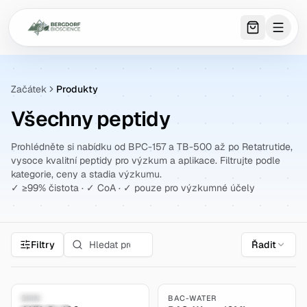
0
item
s
in 
Začátek
Produkty
Všechny peptidy
Prohlédněte si nabídku od BPC-157 a TB-500 až po Retatrutide,
vysoce kvalitní peptidy pro výzkum a aplikace. Filtrujte podle
kategorie, ceny a stadia výzkumu.
✓ ≥99% čistota · ✓ CoA · ✓ pouze pro výzkumné účely
Filtry
Řadit
5.0
Research Only
SKIN
BAC-WATER