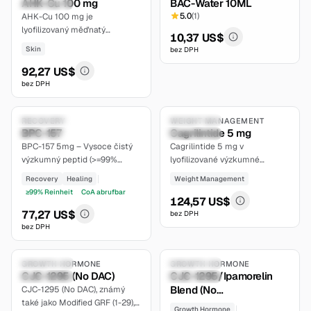
AHK-Cu 100 mg
BAC-Water 10ML
limited
5.0
(
1
)
AHK-Cu 100 mg je
lyofilizovaný měďnatý
10,37 US$
tripeptid pro kontrolované
Skin
bez DPH
studie lidských vlasových
folikulů ex vivo a buněk
92,27 US$
dermální papily in vitro.
bez DPH
7.8
5.0
Research Only
RECOVERY
Research Only
WEIGHT MANAGEMENT
BPC-157
Cagrilintide 5 mg
established
extensive
BPC-157 5mg – Vysoce čistý
Cagrilintide 5 mg v
výzkumný peptid (>=99%
lyofilizované výzkumné
HPLC) pro regeneraci tkání a
lahvičce s prameny
Recovery
Healing
Weight Management
hojení. Lyofilizovaný prášek,
podloženým popisem návrhu
≥99% Reinheit
CoA abrufbar
dohledatelný podle šarže.
dlouhodobě působícího
124,57 US$
Certifikát analýzy (CoA) je
analogu amylinu, receptorové
77,27 US$
bez DPH
dostupný na našem webu.
farmakologie a
bez DPH
6.5
6.7
farmakokinetiky specifické pro
studii. Pouze pro výzkum.
Compoundable
GROWTH HORMONE
Research Only
GROWTH HORMONE
CJC-1295 (No DAC)
CJC-1295/Ipamorelin
moderate
moderate
Blend (No
CJC-1295 (No DAC), známý
také jako Modified GRF (1-29),
DAC/5mg/5mg)
Growth Hormone