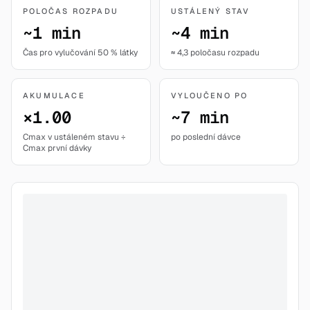
POLOČAS ROZPADU
USTÁLENÝ STAV
~1 min
~4 min
Čas pro vylučování 50 % látky
≈ 4,3 poločasu rozpadu
AKUMULACE
VYLOUČENO PO
×1.00
~7 min
Cmax v ustáleném stavu ÷
po poslední dávce
Cmax první dávky