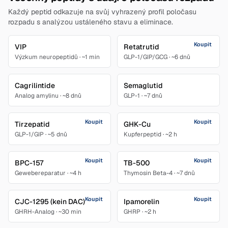
Každý peptid odkazuje na svůj vyhrazený profil poločasu
rozpadu s analýzou ustáleného stavu a eliminace.
Koupit
VIP
Retatrutid
Výzkum neuropeptidů
·
~1 min
GLP-1/GIP/GCG
·
~6 dnů
Cagrilintide
Semaglutid
Analog amylinu
·
~8 dnů
GLP-1
·
~7 dnů
Koupit
Koupit
Tirzepatid
GHK-Cu
GLP-1/GIP
·
~5 dnů
Kupferpeptid
·
~2 h
Koupit
Koupit
BPC-157
TB-500
Gewebereparatur
·
~4 h
Thymosin Beta-4
·
~7 dnů
Koupit
Koupit
CJC-1295 (kein DAC)
Ipamorelin
GHRH-Analog
·
~30 min
GHRP
·
~2 h