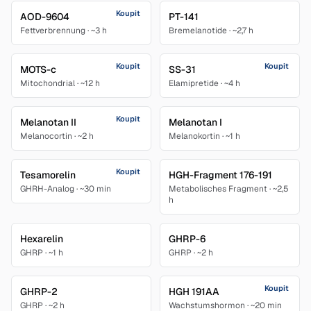
Koupit
AOD-9604
PT-141
Fettverbrennung
·
~3 h
Bremelanotide
·
~2,7 h
Koupit
Koupit
MOTS-c
SS-31
Mitochondrial
·
~12 h
Elamipretide
·
~4 h
Koupit
Melanotan II
Melanotan I
Melanocortin
·
~2 h
Melanokortin
·
~1 h
Koupit
Tesamorelin
HGH-Fragment 176-191
GHRH-Analog
·
~30 min
Metabolisches Fragment
·
~2,5
h
Hexarelin
GHRP-6
GHRP
·
~1 h
GHRP
·
~2 h
Koupit
GHRP-2
HGH 191AA
GHRP
·
~2 h
Wachstumshormon
·
~20 min