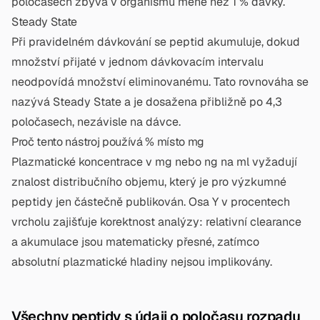
poločasech zbývá v organismu méně než 1 % dávky.
Steady State
Při pravidelném dávkování se peptid akumuluje, dokud
množství přijaté v jednom dávkovacím intervalu
neodpovídá množství eliminovanému. Tato rovnováha se
nazývá Steady State a je dosažena přibližně po 4,3
poločasech, nezávisle na dávce.
Proč tento nástroj používá % místo mg
Plazmatické koncentrace v mg nebo ng na ml vyžadují
znalost distribučního objemu, který je pro výzkumné
peptidy jen částečně publikován. Osa Y v procentech
vrcholu zajišťuje korektnost analýzy: relativní clearance
a akumulace jsou matematicky přesné, zatímco
absolutní plazmatické hladiny nejsou implikovány.
Všechny peptidy s údaji o poločasu rozpadu