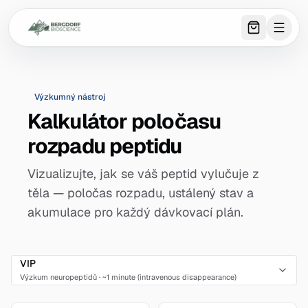
0
item
s
in 
Výzkumný nástroj
Kalkulátor poločasu
rozpadu peptidu
Vizualizujte, jak se váš peptid vylučuje z
těla — poločas rozpadu, ustálený stav a
akumulace pro každý dávkovací plán.
VIP
Výzkum neuropeptidů
·
~1 minute (intravenous disappearance)