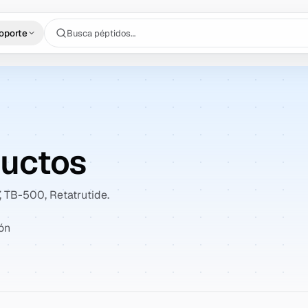
Busca péptidos…
oporte
ductos
, TB-500, Retatrutide.
ión