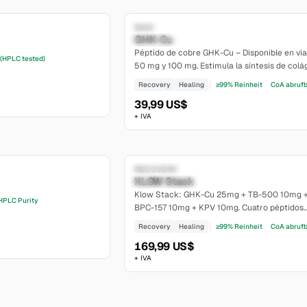
Solo para investigación
SKIN
GHK-Cu
moderate
Péptido de cobre GHK-Cu – Disponible en via
 (HPLC tested)
50 mg y 100 mg. Estimula la síntesis de colá
el rejuvenecimiento cutáneo. Pureza >=99%,
Recovery
Healing
≥99% Reinheit
CoA abruf
liofilizado.
39,99 US$
+ IVA
7.2
Solo para investigación
RECOVERY
KLOW Stack
Establecido
Klow Stack: GHK-Cu 25mg + TB-500 10mg 
HPLC Purity
BPC-157 10mg + KPV 10mg. Cuatro péptidos
sinérgicos, liofilizados, >=99% de pureza.
Recovery
Healing
≥99% Reinheit
CoA abruf
169,99 US$
+ IVA