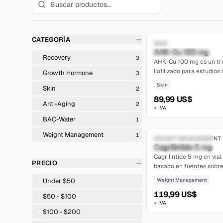
CATEGORÍA
Solo para investigación
SKIN
AHK-Cu 100 mg
limited
Recovery
3
AHK-Cu 100 mg es un tri
liofilizado para estudios
Growth Hormone
3
folículos e in vitro de cé
Skin
Skin
2
89,99 US$
Anti-Aging
2
+ IVA
BAC-Water
1
Weight Management
1
Solo para investigación
WEIGHT MANAGEMENT
Cagrilintide 5 mg
extensive
Cagrilintide 5 mg en vial 
PRECIO
basado en fuentes sobre 
amilina, farmacología re
Under $50
Weight Management
farmacocinética específi
119,99 US$
$50 - $100
+ IVA
$100 - $200