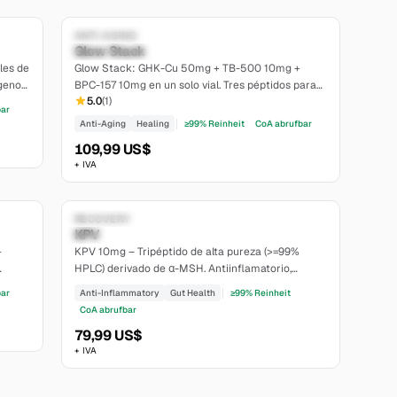
Solo para investigación
ANTI-AGING
Glow Stack
moderate
les de
Glow Stack: GHK-Cu 50mg + TB-500 10mg +
geno y
BPC-157 10mg en un solo vial. Tres péptidos para
5.0
(
1
)
regeneración sinérgica, cuidado de la piel y
bar
curación.
Anti-Aging
Healing
≥99% Reinheit
CoA abrufbar
109,99 US$
+ IVA
7.4
6.8
Solo para investigación
RECOVERY
KPV
moderate
+
KPV 10mg – Tripéptido de alta pureza (>=99%
HPLC) derivado de α-MSH. Antiinflamatorio,
liofilizado, CoA disponible en el sitio web.
bar
Anti-Inflammatory
Gut Health
≥99% Reinheit
CoA abrufbar
79,99 US$
+ IVA