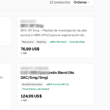
12 productos
Ordenar
7.8
Solo para investigación
RECOVERY
BPC-157 5mg
Establecido
BPC-157 5mg – Péptido de investigación de alta
pureza (>=99% HPLC) para la regeneración de
tejidos y curación. Polvo liofilizado, trazable por
Recovery
Healing
≥99% Reinheit
CoA abrufbar
lote. El Certificado de Análisis está disponible en
76,99 US$
nuestro sitio web.
+ IVA
6.5
6.7
Solo para investigación
GROWTH HORMONE
CJC-1295/Ipamorelin Blend (No
moderate
DAC/5mg/5mg)
ón
Growth Hormone
≥99% Purity (HPLC)
Third-Party Lab Tested
124,99 US$
+ IVA
6.6
6.8