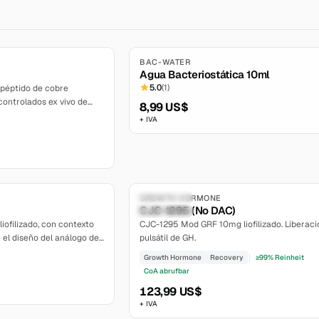
5.0
BAC-WATER
Agua Bacteriostática 10ml
5.0
(
1
)
péptido de cobre
 controlados ex vivo de
8,99 US$
lulas de la papila dérmica.
+ IVA
5.0
Compoundable
GROWTH HORMONE
CJC-1295 (No DAC)
moderate
liofilizado, con contexto
CJC-1295 Mod GRF 10mg liofilizado. Liberaci
el diseño del análogo de
pulsátil de GH.
ceptorial y
Growth Hormone
Recovery
≥99% Reinheit
ca del estudio.
CoA abrufbar
123,99 US$
+ IVA
5.4