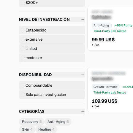
$200+
Solo para investigación
ANTI-AGING
Epithalon
limited
NIVEL DE INVESTIGACIÓN
Anti-Aging
>=99% Purity
Establecido
Third-Party Lab Tested
99,99 US$
extensive
+ IVA
limited
moderate
Solo para investigación
GROWTH HORMONE
DISPONIBILIDAD
Ipamorelin
moderate
Compoundable
Growth Hormone
>=99% 
Third-Party Lab Tested
Solo para investigación
109,99 US$
+ IVA
CATEGORÍAS
Recovery
5
Anti-Aging
5
Skin
4
Healing
4