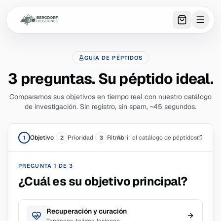
0
item
s
in 
GUÍA DE PÉPTIDOS
3 preguntas. Su péptido ideal.
Comparamos sus objetivos en tiempo real con nuestro catálogo
de investigación. Sin registro, sin spam, ~45 segundos.
Objetivo
Prioridad
Ritmo
Abrir el catálogo de péptidos
1
2
3
PREGUNTA 1 DE 3
¿Cuál es su objetivo principal?
Recuperación y curación