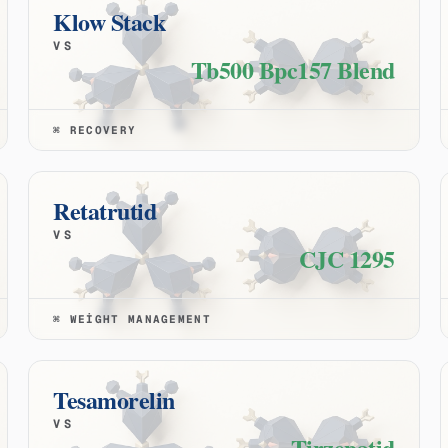
Klow Stack
VS
Tb500 Bpc157 Blend
⌘
RECOVERY
Retatrutid
VS
CJC 1295
⌘
WEIGHT MANAGEMENT
Tesamorelin
VS
Tirzepatid