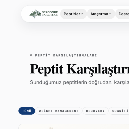
Peptitler
Araştırma
Dest
⌘
PEPTİT KARŞILAŞTIRMALARI
Peptit Karşılaştı
Sunduğumuz peptitlerin doğrudan, karşılaşt
TÜMÜ
WEIGHT MANAGEMENT
RECOVERY
COGNITI