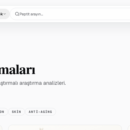
Peptit arayın…
ek
rmaları
ırmalı araştırma analizleri.
ON
SKIN
ANTI-AGING