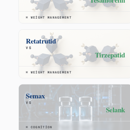
⌘
WEIGHT MANAGEMENT
Retatrutid
VS
Tirzepatid
⌘
WEIGHT MANAGEMENT
Semax
VS
Selank
⌘
COGNITION