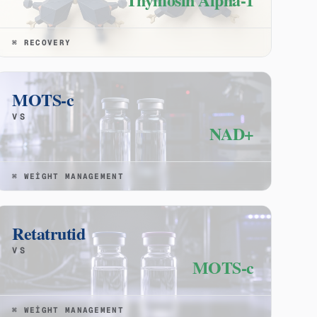
⌘
RECOVERY
MOTS-c
VS
NAD+
⌘
WEIGHT MANAGEMENT
Retatrutid
VS
MOTS-c
⌘
WEIGHT MANAGEMENT