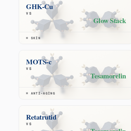
GHK-Cu
VS
Glow Stack
⌘
SKIN
MOTS-c
VS
Tesamorelin
⌘
ANTI-AGING
Retatrutid
VS
Tesamorelin