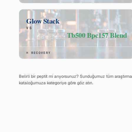
Glow Stack
VS
Tb500 Bpc157 Blend
⌘
RECOVERY
Belirli bir peptit mi arıyorsunuz? Sunduğumuz tüm araştırma 
kataloğumuza kategoriye göre göz atın.