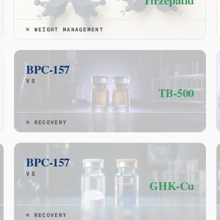
⌘
WEIGHT MANAGEMENT
BPC-157
VS
TB-500
⌘
RECOVERY
BPC-157
VS
GHK-Cu
⌘
RECOVERY