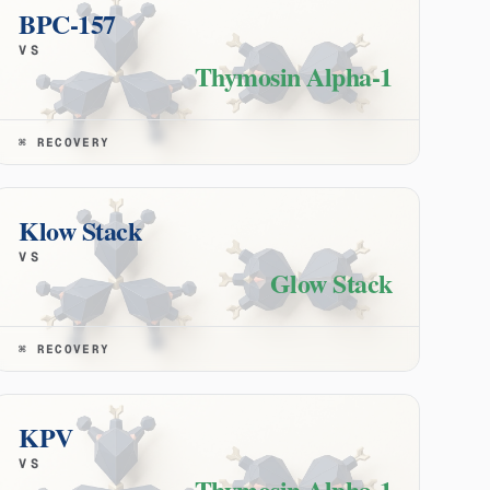
BPC-157
VS
Thymosin Alpha-1
⌘
RECOVERY
Klow Stack
VS
Glow Stack
⌘
RECOVERY
KPV
VS
Thymosin Alpha-1