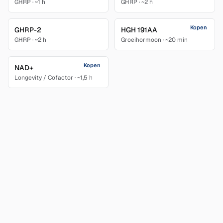
GHRP
·
~1 h
GHRP
·
~2 h
Kopen
GHRP-2
HGH 191AA
GHRP
·
~2 h
Groeihormoon
·
~20 min
Kopen
NAD+
Longevity / Cofactor
·
~1,5 h