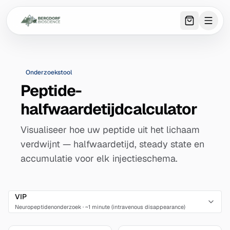
0
item
s
in 
Onderzoekstool
Peptide-
halfwaardetijdcalculator
Visualiseer hoe uw peptide uit het lichaam
verdwijnt — halfwaardetijd, steady state en
accumulatie voor elk injectieschema.
VIP
Neuropeptidenonderzoek
·
~1 minute (intravenous disappearance)