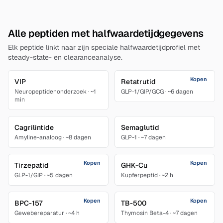
Alle peptiden met halfwaardetijdgegevens
Elk peptide linkt naar zijn speciale halfwaardetijdprofiel met
steady-state- en clearanceanalyse.
Kopen
VIP
Retatrutid
Neuropeptidenonderzoek
·
~1
GLP-1/GIP/GCG
·
~6 dagen
min
Cagrilintide
Semaglutid
Amyline-analoog
·
~8 dagen
GLP-1
·
~7 dagen
Kopen
Kopen
Tirzepatid
GHK-Cu
GLP-1/GIP
·
~5 dagen
Kupferpeptid
·
~2 h
Kopen
Kopen
BPC-157
TB-500
Gewebereparatur
·
~4 h
Thymosin Beta-4
·
~7 dagen