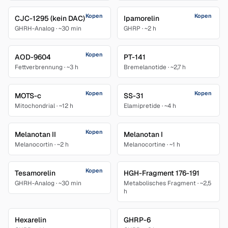
Kopen
Kopen
CJC-1295 (kein DAC)
Ipamorelin
GHRH-Analog
·
~30 min
GHRP
·
~2 h
Kopen
AOD-9604
PT-141
Fettverbrennung
·
~3 h
Bremelanotide
·
~2,7 h
Kopen
Kopen
MOTS-c
SS-31
Mitochondrial
·
~12 h
Elamipretide
·
~4 h
Kopen
Melanotan II
Melanotan I
Melanocortin
·
~2 h
Melanocortine
·
~1 h
Kopen
Tesamorelin
HGH-Fragment 176-191
GHRH-Analog
·
~30 min
Metabolisches Fragment
·
~2,5
h
Hexarelin
GHRP-6