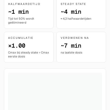
HALFWAARDETIJD
STEADY STATE
~1 min
~4 min
Tijd tot 50% wordt
≈ 4,3 halfwaardetijden
geëlimineerd
ACCUMULATIE
VERDWENEN NA
×1.00
~7 min
Cmax bij steady state ÷ Cmax
na laatste dosis
eerste dosis