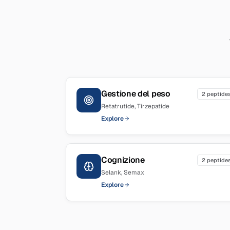
Gestione del peso
2
peptide
Retatrutide, Tirzepatide
Explore
Cognizione
2
peptide
Selank, Semax
Explore