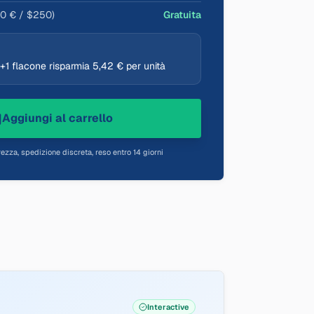
50 € / $250)
Gratuita
 +1 flacone risparmia 5,42 € per unità
Aggiungi al carrello
ezza, spedizione discreta, reso entro 14 giorni
Interactive