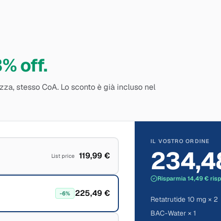
3% off.
zza, stesso CoA. Lo sconto è già incluso nel
IL VOSTRO ORDINE
234,4
119,99 €
List price
Risparmia 14,49 € risp
225,49 €
-
6
%
Retatrutide 10 mg × 2
BAC-Water × 1