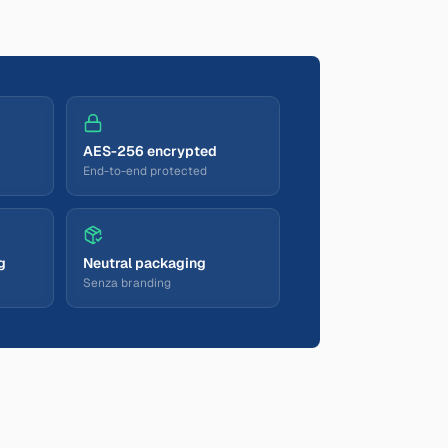
AES-256 encrypted
End-to-end protected
g
Neutral packaging
Senza branding