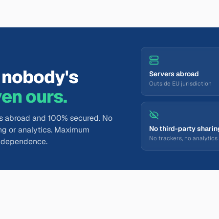
s nobody's
Servers abroad
Outside EU jurisdiction
en ours.
rs abroad and 100% secured. No
No third-party sharin
sing or analytics. Maximum
No trackers, no analytics
 independence.