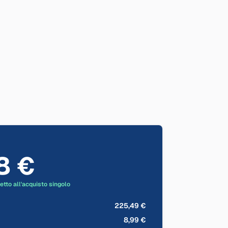
8 €
etto all'acquisto singolo
225,49 €
8,99 €