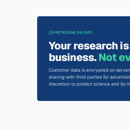
PROTEZIONE DEI DATI
Your research i
business.
Not ev
Customer data is encrypted on serve
sharing with third parties for adverti
discretion to protect science and its