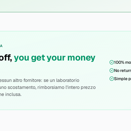
ZA
off,
you get your money
100% mo
No retur
Simple 
sun altro fornitore: se un laboratorio
uno scostamento, rimborsiamo l'intero prezzo
ne inclusa.