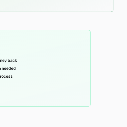
ney back
n needed
process