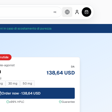
⌘K
Account
0
item
s
in car
ni in caso di scostamento di purezza
trutide
le-agonist
DA
g
138,64 USD
)
mg
30 mg
50 mg
Order now · 138,64 USD
≥99% HPLC
Guarantee