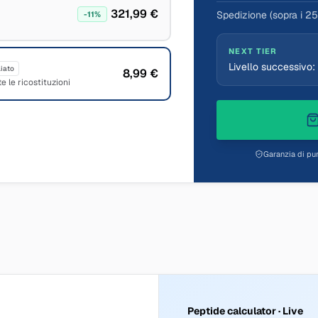
321,99 €
Spedizione (sopra i 2
-
11
%
NEXT TIER
Livello successivo:
iato
8,99 €
e le ricostituzioni
Garanzia di pur
Peptide calculator · Live