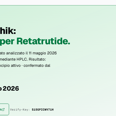
hik:
per Retatrutide.
tato analizzato il 11 maggio 2026
ediante HPLC. Risultato:
cipio attivo · confermato dal
o 2026
m
Verify-Key:
S15GPICWV71H