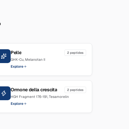
?
Pelle
2
peptides
GHK-Cu, Melanotan II
Explore
Ormone della crescita
2
peptides
HGH Fragment 176-191, Tesamorelin
Explore