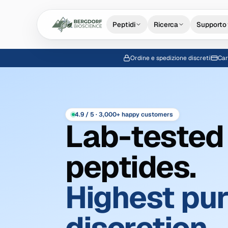
Peptidi
Ricerca
Supporto
Ordine e spedizione discreti
Car
4.9 / 5 · 3,000+ happy customers
Lab-tested
peptides.
Highest puri