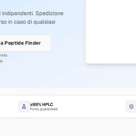
i indipendenti. Spedizione
so in caso di qualsiasi
ia Peptide Finder
creta
ON
≥99% HPLC
Purity guaranteed