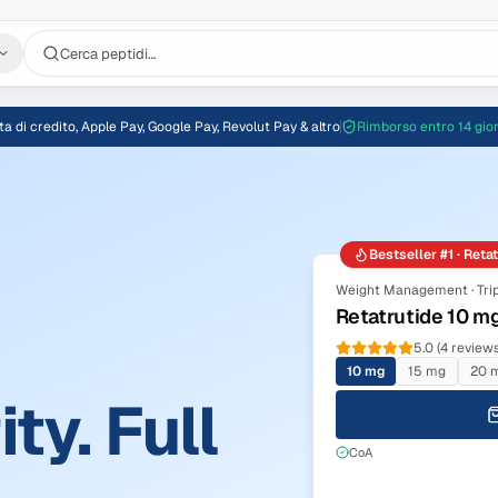
Cerca peptidi…
ta di credito, Apple Pay, Google Pay, Revolut Pay & altro
Rimborso entro 14 gior
Bestseller #1 · Reta
Weight Management · Trip
Retatrutide 10 m
5.0 (4 reviews
10 mg
15 mg
20 
ty. Full
CoA