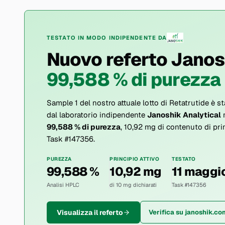
TESTATO IN MODO INDIPENDENTE DA
Nuovo referto Janos
99,588 % di purezza 
Sample 1 del nostro attuale lotto di Retatrutide è s
dal laboratorio indipendente
Janoshik Analytical
m
99,588 % di purezza
, 10,92 mg di contenuto di prin
Task #147356.
PUREZZA
PRINCIPIO ATTIVO
TESTATO
99,588 %
10,92 mg
11 maggi
Analisi HPLC
di 10 mg dichiarati
Task #147356
Visualizza il referto
Verifica su janoshik.co