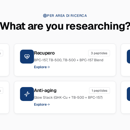
PER AREA DI RICERCA
What are you researching
Recupero
s
3
peptides
BPC-157, TB-500, TB-500 + BPC-157 Blend
Explore
Anti-aging
s
1
peptides
Glow Stack (GHK-Cu + TB-500 + BPC-157)
Explore