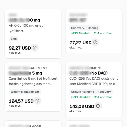
5.0
7.8
Research Only
SKIN
Research Only
RECOVERY
AHK-Cu 100 mg
BPC-157
limited
established
AHK-Cu 100 mg er et
Recovery
Healing
lyofilisert
≥99% Reinheit
CoA abrufbar
kobbertripeptidmateriale for
Skin
kontrollerte ex vivo-studier av
77,27 USD
hårfollikler og in vitro-studier
92,27 USD
eks. mva.
av dermale papillaceller.
eks. mva.
5.0
6.5
Research Only
WEIGHT MANAGEMENT
Compoundable
GROWTH HORMONE
Cagrilintide 5 mg
CJC-1295 (No DAC)
extensive
moderate
Cagrilintide 5 mg i et lyofilisert
CJC-1295 (No DAC), også kjent
forskningshetteglass med
som Modified GRF (1-29), er en
kilder om langtidsvirkende
korttidsvirkende syntetisk
Weight Management
Growth Hormone
Recovery
amylinanalogdesign,
GHRH-analog med en
≥99% Reinheit
CoA abrufbar
reseptorfarmakologi og
rapportert halveringstid på
124,57 USD
studiespesifikk
omtrent 30 minutter. Leveres i
143,02 USD
eks. mva.
farmakokinetikk.
lyofiliserte hetteglass med
eks. mva.
6.7
5.4
10mg per hetteglass, i
pakninger med 1, 2 eller 3 stk.,
Research Only
GROWTH HORMONE
Research Only
ANTI-AGING