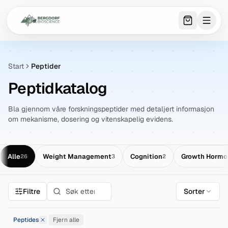
0
item
s
in 
Start
Peptider
Peptidkatalog
Bla gjennom våre forskningspeptider med detaljert informasjon
om mekanisme, dosering og vitenskapelig evidens.
Alle
Weight Management
Cognition
Growth Hormo
26
3
2
Filtre
Sorter
Peptides
Fjern alle
Fjern filter Peptides