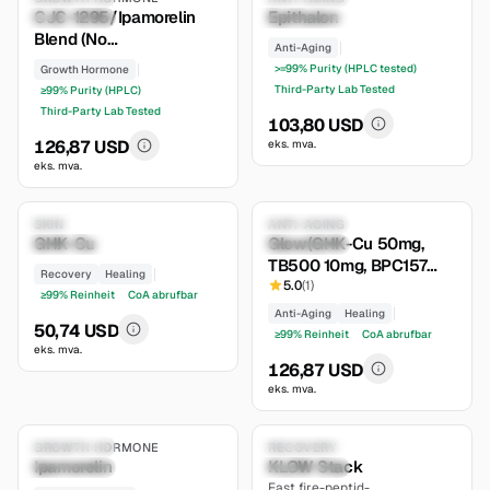
HPLC-testet til minst 99%
CJC-1295/Ipamorelin
Epithalon
moderate
limited
renhet, kun for forskningsbruk.
Blend (No
Anti-Aging
DAC/5mg/5mg)
>=99% Purity (HPLC tested)
Growth Hormone
Third-Party Lab Tested
≥99% Purity (HPLC)
Third-Party Lab Tested
103,80 USD
126,87 USD
eks. mva.
eks. mva.
6.6
6.8
Research Only
SKIN
Research Only
ANTI-AGING
GHK-Cu
Glow(GHK-Cu 50mg,
moderate
moderate
TB500 10mg, BPC157
Recovery
Healing
10mg)
5.0
(
1
)
≥99% Reinheit
CoA abrufbar
Anti-Aging
Healing
50,74 USD
≥99% Reinheit
CoA abrufbar
eks. mva.
126,87 USD
eks. mva.
7.2
7.4
Research Only
GROWTH HORMONE
Research Only
RECOVERY
Ipamorelin
KLOW Stack
moderate
established
Fast fire-peptid-