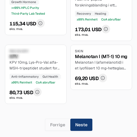
Growth Hormone
forskningsblanding i ett
>=99% HPLC Purity
lyofilisert hetteglass: GHK-Cu
Third-Party Lab Tested
Recovery
Healing
25mg + TB-500 10mg + BPC-
≥99% Reinheit
CoA abrufbar
157 10mg + KPV 10mg per
115,34 USD
hetteglass (55 mg totalt).
173,01 USD
eks. mva.
KLOW er GLOW pluss det
eks. mva.
6.8
betennelsesdempende
tripeptidet KPV. Kun til
Research Only
RECOVERY
SKIN
forskningsbruk.
KPV
Melanotan I (MT-1) 10 mg
moderate
KPV 10mg, Lys-Pro-Val alfa-
Melanotan I (afamelanotid) i
MSH-tripeptidet studert for
et lyofilisert 10 mg-hetteglass
PepT1-mediert NF-kB-
for kvalifisert
Anti-Inflammatory
Gut Health
69,20 USD
modulering, levert lyofilisert
laboratorieforskning med
≥99% Reinheit
CoA abrufbar
eks. mva.
med >=99% renhet;
kilder om MC1R og
analysesertifikatet er
formuleringsspesifikk
80,73 USD
tilgjengelig på nettstedet vårt.
farmakokinetikk.
eks. mva.
Forrige
Neste